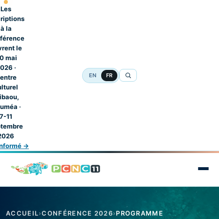
Aller au contenu principal
Les
riptions
à la
férence
rent le
0 mai
026 ·
EN
FR
entre
lturel
ibaou,
uméa ·
7-11
ptembre
2026
informé →
ACCUEIL
›
CONFÉRENCE 2026
›
PROGRAMME