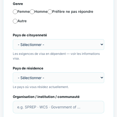
Genre
Femme
Homme
Préfère ne pas répondre
Autre
Page d'accueil
Pays de citoyenneté
Les exigences de visa en dépendent —
voir les informations
visa
.
Pays de résidence
Le pays où vous résidez actuellement.
Organisation / institution / communauté